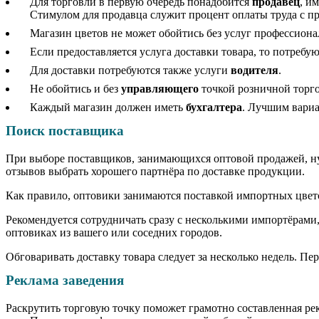
Для торговли в первую очередь понадобится
продавец
, и
Стимулом для продавца служит процент оплаты труда с п
Магазин цветов не может обойтись без услуг профессион
Если предоставляется услуга доставки товара, то потребу
Для доставки потребуются также услуги
водителя
.
Не обойтись и без
управляющего
точкой розничной торго
Каждый магазин должен иметь
бухгалтера
. Лучшим вариа
Поиск поставщика
При выборе поставщиков, занимающихся оптовой продажей, ну
отзывов выбрать хорошего партнёра по доставке продукции.
Как правило, оптовики занимаются поставкой импортных цвет
Рекомендуется сотрудничать сразу с несколькими импортёрами,
оптовиках из вашего или соседних городов.
Обговаривать доставку товара следует за несколько недель. Пере
Реклама заведения
Раскрутить торговую точку поможет грамотно составленная ре