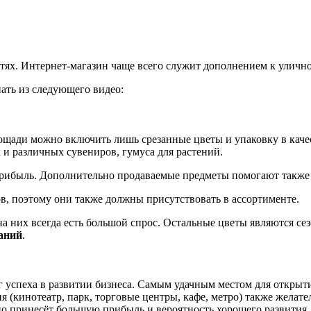
.
тях. Интернет-магазин чаще всего служит дополнением к улично
ать из следующего видео:
лощади можно включить лишь срезанные цветы и упаковку в кач
и различных сувениров, гумуса для растений.
прибыль. Дополнительно продаваемые предметы помогают также 
, поэтому они также должны присутствовать в ассортименте.
 на них всегда есть большой спрос. Остальные цветы являются с
аний
.
успеха в развитии бизнеса. Самым удачным местом для открытия
 (кинотеатр, парк, торговые центры, кафе, метро) также желат
 но принесёт большую прибыль и вероятность хорошего развития.