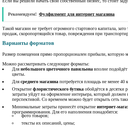
Если вы решили начать свой собственный бизнес, то стоит зад
Рекомендуем!
Фулфилмент для интернет магазина
Такой магазин не требует огромного стартового капитала, зато
продаж, скоропортящийся товар, повреждения при транспортир
Варианты форматов
Размер помещения прямо пропорционален прибыли, которую м
Можно рассматривать следующие форматы:
Для
небольшого цветочного павильона
вполне подойдёт 
цветы.
Для
среднего магазина
потребуется площадь не менее 40 к
Открытие
флористического бутика
обойдётся в десятки 
затраты уйдут на оформление интерьера, который должен 
перспективой. Со временем можно будет открыть сеть так
Минимальные затраты принесёт открытие
интернет-мага
программирования. Для его наполнения понадобятся:
фото товаров;
тексты их описаний, цены;