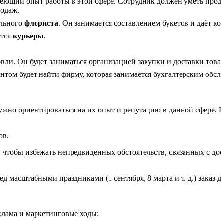
меющий опыт работы в этой сфере. Сотрудник должен уметь прод
родаж.
ального
флориста
. Он занимается составлением букетов и даёт к
ются
курьеры
.
вли. Он будет заниматься организацией закупки и доставки това
нтом будет найти фирму, которая занимается бухгалтерским обс
жно ориентироваться на их опыт и репутацию в данной сфере.
ов.
 чтобы избежать непредвиденных обстоятельств, связанных с до
д масштабными праздниками (1 сентября, 8 марта и т. д.) заказ де
клама и маркетинговые ходы: