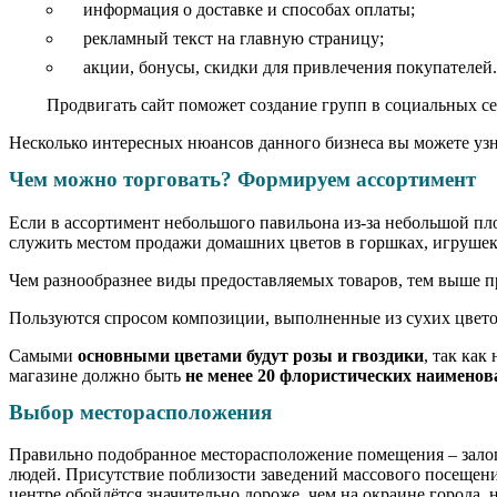
информация о доставке и способах оплаты;
рекламный текст на главную страницу;
акции, бонусы, скидки для привлечения покупателей
Продвигать сайт поможет создание групп в социальных се
Несколько интересных нюансов данного бизнеса вы можете узн
Чем можно торговать? Формируем ассортимент
Если в ассортимент небольшого павильона из-за небольшой п
служить местом продажи домашних цветов в горшках, игрушек 
Чем разнообразнее виды предоставляемых товаров, тем выше 
Пользуются спросом композиции, выполненные из сухих цветов
Самыми
основными цветами будут розы и гвоздики
, так как
магазине должно быть
не менее 20 флористических наименов
Выбор месторасположения
Правильно подобранное месторасположение помещения – залог 
людей. Присутствие поблизости заведений массового посещения
центре обойдётся значительно дороже, чем на окраине города,