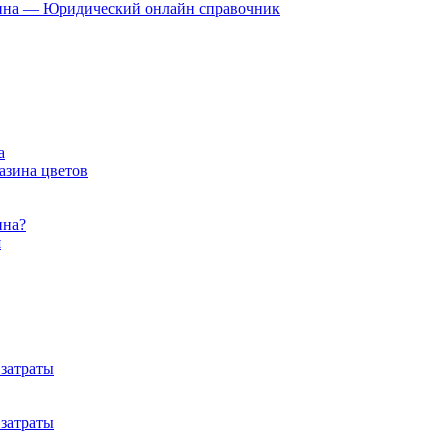
зина — Юридический онлайн справочник
а
азина цветов
ина?
я
 затраты
 затраты