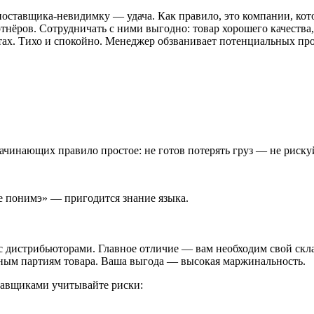
поставщика-невидимку — удача. Как правило, это компании, кот
ртнёров. Сотрудничать с ними выгодно: товар хорошего качества
тах. Тихо и спокойно. Менеджер обзванивает потенциальных про
ачинающих правило простое: не готов потерять груз — не риску
е понимэ» — пригодится знание языка.
 с дистрибьюторами. Главное отличие — вам необходим свой скла
упным партиям товара. Ваша выгода — высокая маржинальность.
тавщиками учитывайте риски: