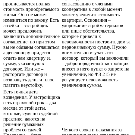
прописывается полная
согласованию с членами
стоимость приобретаемого
кооператива в любой момент
жилья. Она не может
может увеличить стоимость
измениться по закону. Есть
квартиры. Основания –
лазейка – застройщик
удорожание стройматериалов
может предложить
или иные обстоятельства,
заключить дополнительное
которые привели к
соглашение, но при этом
невозможности построить дом за
вы не обязаны соглашаться,
первоначальную сумму. Нужно
а девелоперу придется
внимательно изучать тот
отдать вам квартиру за
договор, который вы заключили
сумму, указанную в
– добропорядочный застройщик
договоре. Или же –
внесет в него пункт о запрете на
расторгать договор и
увеличение, но ФЗ-215 не
возвращать деньги плюс
регулирует невозможность
платить неустойку.
увеличения суммы.
Есть точная дата
возведения. У застройщика
есть страховой срок – два
месяца от этой даты,
которые, судя по судебной
практике, даются на
решение бумажных
проблем со сдачей.
Четкого срока и наказания за