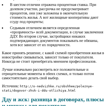
В шестом отличии отражена процентная ставка. При
долевом участии, рассрочка не предусматривает
процентов, они уже заложены в окончательную
стоимость жилья. А вот жилищные кооперативы дают
ссуду под проценты;
Седьмым отличием является определенная
«прозрачность» всей документации, в случае заключения
ДДУ. Во втором случае, застройщики никаких
подтверждающих документов показывать не обязаны,
хотя все зависит от их порядочности.
Какое принять решение, с какой схемой приобретения жилья в
новостройке связываться, зависит только от покупателя.
Никогда не стоит пренебрегать мнением профессионалов.
Лучше изначально рассмотреть все положительные и
отрицательные моменты в обеих схемах, и только потом
самостоятельно делать свой выбор.
Источник:
http://o-nedvizhke.ru/obshhee/poleznye-
stati/dogovor-zhsk-i-ddu-otlichiya.html
Дду и жск: разница в договорах, плюсы
и минусы для покуптеля