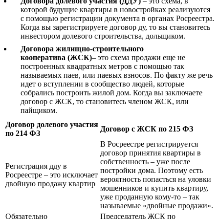
Договора долевого участия (ДДУ)
– это схема, в
которой будущие квартиры в новостройках реализуются
с помощью регистрации документа в органах Росреестра.
Когда вы зарегистрируете договор ду, то вы становитесь
инвестором долевого строительства, дольщиком.
Договора жилищно-строительного
кооператива (ЖСК)
– это схема продажи еще не
построенных квадратных метров с помощью так
называемых паев, или паевых взносов. По факту же речь
идет о вступлении в сообщество людей, которые
собрались построить жилой дом. Когда вы заключаете
договор с ЖСК, то становитесь членом ЖСК, или
пайщиком.
Договор долевого участия
Договор с ЖСК по 215 ФЗ
по 214 ФЗ
В Росреестре регистрируется
договор принятия квартиры в
собственность – уже после
Регистрация дду в
постройки дома. Поэтому есть
Росреестре – это исключает
вероятность попасться на уловки
двойную продажу квартир
мошенников и купить квартиру,
уже проданную кому-то – так
называемые «двойные продажи».
Обязательно
Председатель ЖСК по