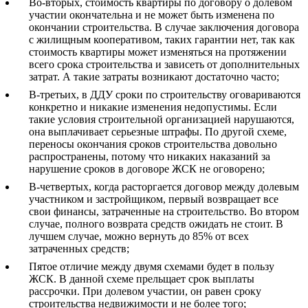
Во-вторых, стоимость квартиры по договору о долевом
участии окончательна и не может быть изменена по
окончании строительства. В случае заключения договора
с жилищным кооперативом, таких гарантии нет, так как
стоимость квартиры может изменяться на протяжении
всего срока строительства и зависеть от дополнительных
затрат. А такие затраты возникают достаточно часто;
В-третьих, в ДДУ сроки по строительству оговариваются
конкретно и никакие изменения недопустимы. Если
такие условия строительной организацией нарушаются,
она выплачивает серьезные штрафы. По другой схеме,
переносы окончания сроков строительства довольно
распространены, потому что никаких наказаний за
нарушение сроков в договоре ЖСК не оговорено;
В-четвертых, когда расторгается договор между долевым
участником и застройщиком, первый возвращает все
свои финансы, затраченные на строительство. Во втором
случае, полного возврата средств ожидать не стоит. В
лучшем случае, можно вернуть до 85% от всех
затраченных средств;
Пятое отличие между двумя схемами будет в пользу
ЖСК. В данной схеме прельщает срок выплаты
рассрочки. При долевом участии, он равен сроку
строительства недвижимости и не более того;