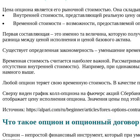
Цена опциона является его рыночной стоимостью. Она складыв
Внутренней стоимости, представляющей реальную цену о
Временной стоимости – возможности, предоставляемой оп
Первая составляющая – это именно та величина, которую получа
разница между ценой исполнения и ценой базового актива.
Существует определенная закономерность – уменьшение времен
Временная стоимость считается наиболее важной. Рассматрива
отсутствии внутренней стоимости). Например, при одинаковых
намного выше.
Любой опцион теряет свою временную стоимость. В качестве 
Сверху виден график колл-опциона на фьючерс акций Сбербанка
отображает цену исполнения опциона. Значения цены под этой
Источник: https://alpari.com/ru/beginner/articles/forex-options-contra
Что такое опцион и опционный договор
Опцион – непростой финансовый инструмент, который при умел