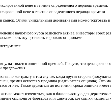
фиксированной цене в течение определенного периода времени;
иксированной цене в течение определенного периода времени.
вый рынок. Этими уникальными деривативами можно торговать и
менение валютного курса базисного актива, инвесторы Forex ра
 возможность осуществлять торговлю опционами.
инструменты:
цу, называется опционной премией. По сути, это цена срочного
и предложения.
тва по контракту в том случае, когда другая сторона (покупате
лнен, премия остается у продавца (надписателя опциона). Это ма
ться от нее. Также держатель до истечения срока опциона имеет 
 актива может измениться, как в благоприятную для держателя ст
отличие опциона от форварда или фьючерса, где сделки являются