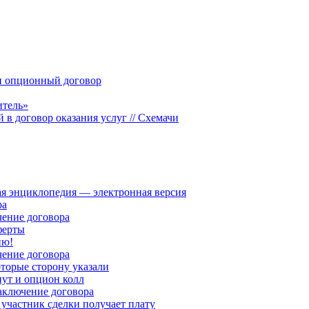
и опционный договор
итель»
в договор оказания услуг // Схемачи
я энциклопедия — электронная версия
ра
чение договора
ферты
ию!
чение договора
оторые сторону указали
пут и опцион колл
аключение договора
участник сделки получает плату