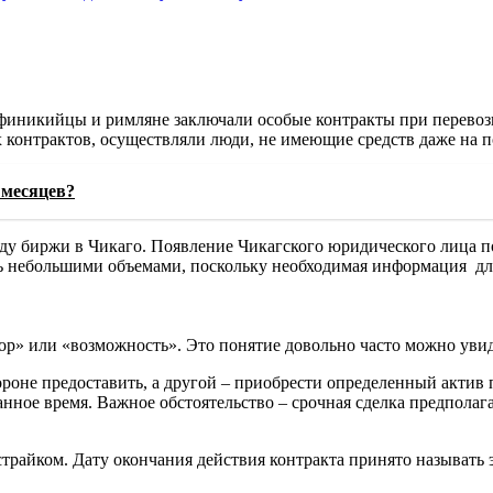
финикийцы и римляне заключали особые контракты при перевоз
х контрактов, осуществляли люди, не имеющие средств даже на 
 месяцев?
оду биржи в Чикаго. Появление Чикагского юридического лица п
ь небольшими объемами, поскольку необходимая информация для
ор» или «возможность». Это понятие довольно часто можно уви
роне предоставить, а другой – приобрести определенный актив 
ное время. Важное обстоятельство – срочная сделка предполагает
страйком. Дату окончания действия контракта принято называть 