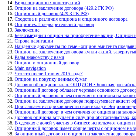
Виды опционных конструкций
Опцион на заключение договора (429.2 ГК РФ)
Опционный договор (429.3 ГК РФ)
Сходства и различия опциона и опционного договора
Опционvs. Предварительный договор
Заключение
Безвозмездный опцион на приобретение акций, Опцион 
Строка навигации
Найденые документы по теме «опцион эмитента предьяв
Опцион на заключение договора купли акций, завернутый 
Рады знакомству с вами
Опцион и опционный договор
Main navigation
Что это после 1 июня 2015 года?
Опцион на покупку ценных бумаг
Договор об опционе колл. ОПЦИОН • Большая российска
Опционный договор обладает чертами основного догово
Опционный договор: в чем отличия от опциона на заклю
Опцион на заключение договора подразумевает акцепт о
Приглашаем историков внести свой вклад в Энциклопед
Опционный договор: в чем отличия от опциона на заклю
Договор опциона вступает в силу при обстоятельствах, к
В сделках с долей участия в бизнесе используют опцион 
Опционный договор имеет общие черты с опционом на з
За опционный договор и опцион на заключение договора 