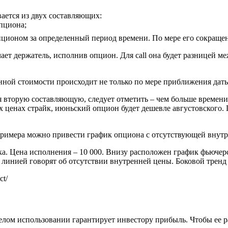
ается из двух составляющих:
пциона;
ционом за определенный период времени. По мере его сокращен
ет держатель, исполнив опцион. Для call она будет разницей ме
ной стоимости происходит не только по мере приближения даты
я вторую составляющую, следует отметить – чем больше времени
 ценах страйк, июньский опцион будет дешевле августовского.
примера можно привести график опциона с отсутствующей внут
. Цена исполнения – 10 000. Внизу расположен график фьючерса
 линией говорят об отсутствии внутренней цены. Боковой тренд
ct/
ом использовании гарантирует инвестору прибыль. Чтобы ее раз