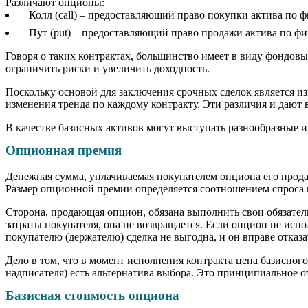
Различают опционы:
Колл (call) – предоставляющий право покупки актива по 
Пут (put) – предоставляющий право продажи актива по ф
Говоря о таких контрактах, большинство имеет в виду фондо
ограничить риски и увеличить доходность.
Поскольку основой для заключения срочных сделок является из
изменения тренда по каждому контракту. Эти различия и дают
В качестве базисных активов могут выступать разнообразные 
Опционная премия
Денежная сумма, уплачиваемая покупателем опциона его продав
Размер опционной премии определяется соотношением спроса 
Сторона, продающая опцион, обязана выполнить свои обязательс
затраты покупателя, она не возвращается. Если опцион не испо
покупателю (держателю) сделка не выгодна, и он вправе отказа
Дело в том, что в момент исполнения контракта цена базисного
надписателя) есть альтернатива выбора. Это принципиальное 
Базисная стоимость опциона