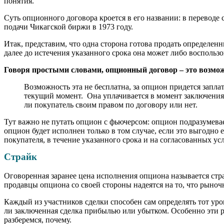
понятия.
Суть опционного договора кроется в его названии: в переводе
подачи Чикагской биржи в 1973 году.
Итак, представим, что одна сторона готова продать определен
далее до истечения указанного срока она может либо воспользо
Говоря простыми словами, опционный договор – это возможн
Возможность эта не бесплатна, за опцион придется запл
текущий момент. Она уплачивается в момент заключения 
ли покупатель своим правом по договору или нет.
Тут важно не путать опцион с фьючерсом: опцион подразумевае
опцион будет исполнен только в том случае, если это выгодно
покупателя, в течение указанного срока и на согласованных ус
Страйк
Оговоренная заранее цена исполнения опциона называется стр
продавцы опциона со своей стороны надеятся на то, что рыноч
Каждый из участников сделки способен сам определять тот уров
ли заключенная сделка прибылью или убытком. Особенно эти 
разберемся, почему.