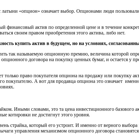
 с латыни «опцион» означает выбор. Опционами люди пользовалис
ный финансовый актив по определенной цене и в течение конкрет
ваться своим правом приобретения этого актива, либо нет.
ость купить актив в будущем, но на условиях, согласованны
атить так называемую опционную премию, величина которой опр
опционного договора на покупку ценных бумаг, и остается у про
т только право покупателя опциона на продажу или покупку актив
 его покупателю. А вот для продавца опциона это означает имен
ловиях.
айком. Иными словами, это та цена инвестиционного базового а
ные котировки не достигнут этого уровня.
ень страйка, который его устроит. И именно от верного выбора 
рычаги управления механизмом опционного договора становятся