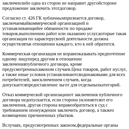
заключенлибо одна из сторон не направит другойстороне
предложение заключить этотдоговор.
Согласно ст. 426 ГК
публичным
признается договор,
заключаемыйкоммерческой организацией и
устанавливающийее обязанности по продаже
товаров,выполнению работ или оказанию услуг,которые такая
организация по характерусвоей деятельности должна
осуществлятьв отношении каждого, кто к ней обратится.
Коммерческая организация не вправеоказывать предпочтение
одному лицуперед другим в отношении
заключенияпубличного договора, кроме
предусмотренныхзаконом случаев.Цена товаров, работ иуслуг,
а также иные условия устанавливаютсяодинаковыми для всех
потребителей, заисключением случаев, когда
допускаетсяпредоставление льгот для отдельныхкатегорий.
Отказ коммерческой организацииот заключения публичного
договора недопускается, если сторона уклоняетсяот его
заключения, другая сторона вправеобратиться в суд с
требованием опонуждении заключить договор, а такжео
возмещении причиненных убытков.
Вслучаях, предусмотренных законом,федеральные органы