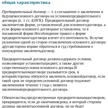
общая характеристика
Предварительный договор —
т. е.соглашение о заключении в
будущемосновного договора на условияхпредварительного
договора (п. 1 ст. 429ГК). Предварительный договор
заключаетсяв форме, установленной для основногодоговора, а
если форма основного договоране установлена, то в
письменной форме.Несоблюдение правил о форме
предварительногодоговора влечет его ничтожность. Вслучае
уклонения одной из сторон отзаключения основного договора
другаясторона вправе обратиться в суд стребованием о
понуждении заключитьдоговор.
Предварительный договор долженсодержать условия,
позволяющие установитьпредмет, а также другие
существенныеусловия основного договора.В
предварительномдоговоре указывается срок, в
которыйстороны обязуются заключить основнойдоговор, если
такой срок не определен,основной договор подлежит
заключениюв течение 1 года с момента
заключенияпредварительного договора.
Обязательства,предусмотренные предварительнымдоговором,
прекращаются, если до окончаниясрока, в который стороны
должны заключитьосновной договор, он не будет