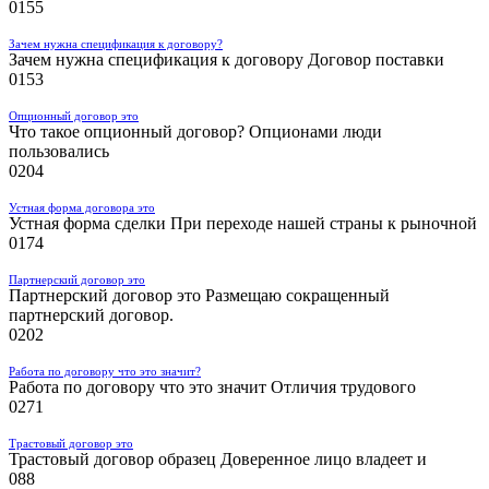
0
155
Зачем нужна спецификация к договору?
Зачем нужна спецификация к договору Договор поставки
0
153
Опционный договор это
Что такое опционный договор? Опционами люди
пользовались
0
204
Устная форма договора это
Устная форма сделки При переходе нашей страны к рыночной
0
174
Партнерский договор это
Партнерский договор это Размещаю сокращенный
партнерский договор.
0
202
Работа по договору что это значит?
Работа по договору что это значит Отличия трудового
0
271
Трастовый договор это
Трастовый договор образец Доверенное лицо владеет и
0
88