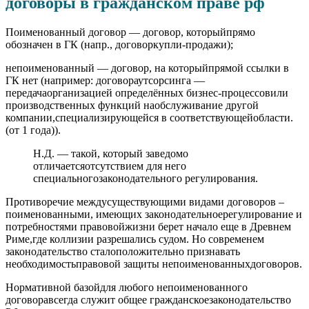
договоры в гражданском праве рф
Поименованный договор — договор, которыйпрямо
обозначен в ГК (напр., договоркупли-продажи);
непоименованный — договор, на которыйпрямой ссылки в
ГК нет (например: договораутсорсинга —
передачаорганизацией определённых бизнес-процессовили
производственных функций наобслуживание другой
компании,специализирующейся в соответствующейобласти.
(от 1 года)).
Н.Д. — такой, который заведомо
отличаетсяотсутствием для него
специальногозаконодательного регулирования.
Противоречие междусуществующими видами договоров –
поименованными, имеющих законодательноерегулирование и
потребностями правовойжизни берет начало еще в Древнем
Риме,где коллизии разрешались судом. Но современем
законодательство сталоположительно признавать
необходимостьправовой защиты непоименованныхдоговоров.
Нормативной базойдля любого непоименованного
договоравсегда служит общее гражданскоезаконодательство