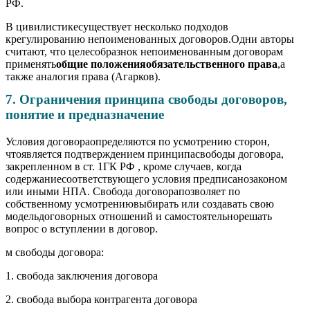
РФ.
В цивилистикесуществует несколько подходов
крегулированию непоименованных договоров.Одни авторы
считают, что целесобразнок непоименованным договорам
применять
общие положенияобязательственного права
,а
также аналогия права (Агарков).
7. Ограничения принципа свободы договоров,
понятие и предназначение
Условия договораопределяются по усмотрению сторон,
чтоявляется подтверждением принципасвободы договора,
закрепленном в ст. 1ГК РФ , кроме случаев, когда
содержаниесоответствующего условия предписанозаконом
или иными НПА. Свобода договорапозволяет по
собственному усмотрениювыбирать или создавать свою
модельдоговорных отношений и самостоятельнорешать
вопрос о вступлении в договор.
м свободы договора:
1. свобода заключения договора
2. свобода выбора контрагента договора