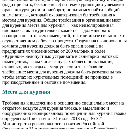
(надо признать, бесконечные) на тему курильщики ущемляют
права некурящих или наоборот, попытаемся найти «общий
знаменатель», который охарактеризовал бы требования к
местам для курения. Общие требования к организации мест
для курения Места для курения — как неизолированная
площадка, так и курительная комната — должны быть
изолированы ото всех помещений, так или иначе связанных с
осуществлением рабочего процесса. Отдельная изолированная
комната для курения должна быть организована на
предприятиях численностью от 200 человек и более.
«Курилки» недопустимо устраивать в санитарно-бытовых
помещениях, в том числе санузлах общего пользования,
столовых, мест отдыха, медпунктов и т. п. Главное
требование: места для курения должны быть размещены так,
чтобы запах их курительных помещений не проникал в
производственные и бытовые помещения.
Места для курения
Требования к выделению и оснащению специальных мест на
открытом воздухе для курения табака, к выделению и
оборудованию изолированных помещений для курения табака
определены Приказом от 31 июля 2013 года № 321
Министерства регионального развития Российской
Федерации и Министерства здравоохранения Российской