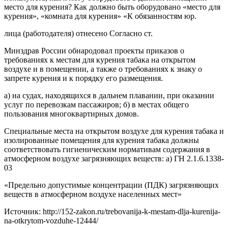
место для курения? Как должно быть оборудовано «место для
курения», «комната для курения» «К обязанностям юр.
лица (работодателя) отнесено Согласно ст.
Минздрав России обнародовал проекты приказов о
требованиях к местам для курения табака на открытом
воздухе и в помещении, а также о требованиях к знаку о
запрете курения и к порядку его размещения.
а) на судах, находящихся в дальнем плавании, при оказании
услуг по перевозкам пассажиров; б) в местах общего
пользования многоквартирных домов.
Специальные места на открытом воздухе для курения табака и
изолированные помещения для курения табака должны
соответствовать гигиеническим нормативам содержания в
атмосферном воздухе загрязняющих веществ: а) ГН 2.1.6.1338-
03
«Предельно допустимые концентрации (ПДК) загрязняющих
веществ в атмосферном воздухе населенных мест»
Источник: http://152-zakon.ru/trebovanija-k-mestam-dlja-kurenija-
na-otkrytom-vozduhe-12444/