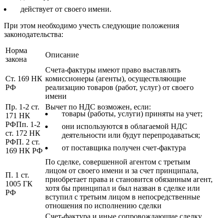
действует от своего имени.
При этом необходимо учесть следующие положения
законодательства:
Норма
Описание
закона
Счета-фактуры имеют право выставлять
Ст. 169 НК
комиссионеры (агенты), осуществляющие
РФ
реализацию товаров (работ, услуг) от своего
имени
Пр. 1-2 ст.
Вычет по НДС возможен, если:
товары (работы, услуги) приняты на учет;
171 НК
РФПп. 1-2
они используются в облагаемой НДС
ст. 172 НК
деятельности или будут перепродаваться;
РФП. 2 ст.
от поставщика получен счет-фактура
169 НК РФ
По сделке, совершенной агентом с третьим
лицом от своего имени и за счет принципала,
П. 1 ст.
приобретает права и становится обязанным агент,
1005 ГК
хотя бы принципал и был назван в сделке или
РФ
вступил с третьим лицом в непосредственные
отношения по исполнению сделки
Счет-фактура и иные сопровождающие сделку