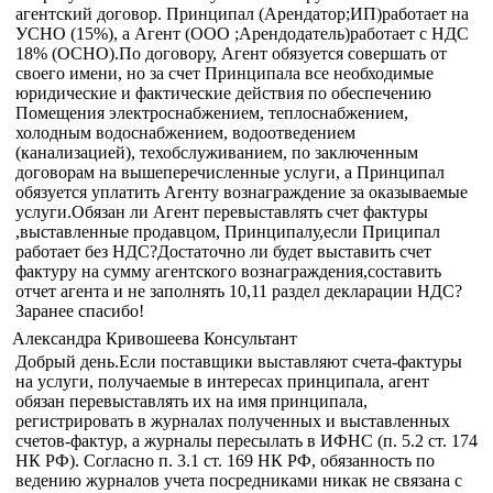
агентский договор. Принципал (Арендатор;ИП)работает на
УСНО (15%), а Агент (ООО ;Арендодатель)работает с НДС
18% (ОСНО).По договору, Агент обязуется совершать от
своего имени, но за счет Принципала все необходимые
юридические и фактические действия по обеспечению
Помещения электроснабжением, теплоснабжением,
холодным водоснабжением, водоотведением
(канализацией), техобслуживанием, по заключенным
договорам на вышеперечисленные услуги, а Принципал
обязуется уплатить Агенту вознаграждение за оказываемые
услуги.Обязан ли Агент перевыставлять счет фактуры
,выставленные продавцом, Принципалу,если Приципал
работает без НДС?Достаточно ли будет выставить счет
фактуру на сумму агентского вознаграждения,составить
отчет агента и не заполнять 10,11 раздел декларации НДС?
Заранее спасибо!
Александра Кривошеева Консультант
Добрый день.Если поставщики выставляют счета-фактуры
на услуги, получаемые в интересах принципала, агент
обязан перевыставлять их на имя принципала,
регистрировать в журналах полученных и выставленных
счетов-фактур, а журналы пересылать в ИФНС (п. 5.2 ст. 174
НК РФ). Согласно п. 3.1 ст. 169 НК РФ, обязанность по
ведению журналов учета посредниками никак не связана с