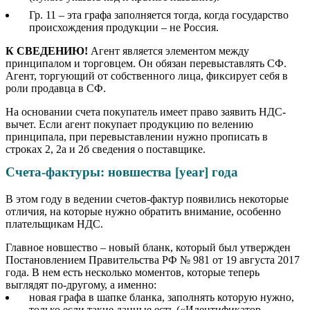
Гр. 11 – эта графа заполняется тогда, когда государство
происхождения продукции – не Россия.
К СВЕДЕНИЮ!
Агент является элементом между
принципалом и торговцем. Он обязан перевыставлять СФ.
Агент, торгующий от собственного лица, фиксирует себя в
роли продавца в СФ.
На основании счета покупатель имеет право заявить НДС-
вычет. Если агент покупает продукцию по велению
принципала, при перевыставлении нужно прописать в
строках 2, 2а и 2б сведения о поставщике.
Счета-фактуры: новшества [year] года
В этом году в ведении счетов-фактур появились некоторые
отличия, на которые нужно обратить внимание, особенно
плательщикам НДС.
Главное новшество – новый бланк, который был утвержден
Постановлением Правительства РФ № 981 от 19 августа 2017
года. В нем есть несколько моментов, которые теперь
выглядят по-другому, а именно:
новая графа в шапке бланка, заполнять которую нужно,
только если такие данные есть («Идентификатор