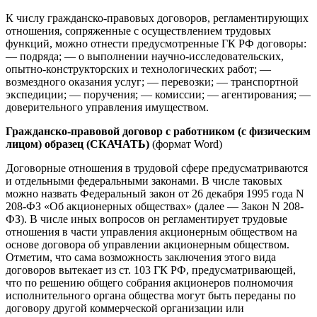
К числу гражданско-правовых договоров, регламентирующих
отношения, сопряженные с осуществлением трудовых
функций, можно отнести предусмотренные ГК РФ договоры:
— подряда; — о выполнении научно-исследовательских,
опытно-конструкторских и технологических работ; —
возмездного оказания услуг; — перевозки; — транспортной
экспедиции; — поручения; — комиссии; — агентирования; —
доверительного управления имуществом.
Гражданско-правовой договор с работником (с физическим
лицом) образец (СКАЧАТЬ)
(формат Word)
Договорные отношения в трудовой сфере предусматриваются
и отдельными федеральными законами. В числе таковых
можно назвать Федеральный закон от 26 декабря 1995 года N
208-ФЗ «Об акционерных обществах» (далее — Закон N 208-
ФЗ). В числе иных вопросов он регламентирует трудовые
отношения в части управления акционерным обществом на
основе договора об управлении акционерным обществом.
Отметим, что сама возможность заключения этого вида
договоров вытекает из ст. 103 ГК РФ, предусматривающей,
что по решению общего собрания акционеров полномочия
исполнительного органа общества могут быть переданы по
договору другой коммерческой организации или