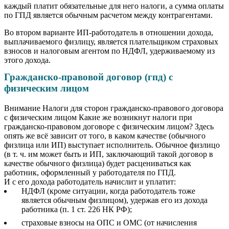
каждый платит обязательные для него налоги, а сумма оплаты
по ГПД является обычным расчетом между контрагентами.
Во втором варианте ИП-работодатель в отношении дохода,
выплачиваемого физлицу, является плательщиком страховых
взносов и налоговым агентом по НДФЛ, удерживаемому из
этого дохода.
Гражданско-правовой договор (гпд) с
физическим лицом
Внимание Налоги для сторон гражданско-правового договора
с физическим лицом Какие же возникнут налоги при
гражданско-правовом договоре с физическим лицом? Здесь
опять же всё зависит от того, в каком качестве (обычного
физлица или ИП) выступает исполнитель. Обычное физлицо
(в т. ч. им может быть и ИП, заключающий такой договор в
качестве обычного физлица) будет расцениваться как
работник, оформленный у работодателя по ГПД.
И с его дохода работодатель начислит и уплатит:
НДФЛ (кроме ситуации, когда работодатель тоже
является обычным физлицом), удержав его из дохода
работника (п. 1 ст. 226 НК РФ);
страховые взносы на ОПС и ОМС (от начисления