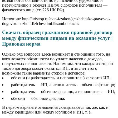
возлагаются обязанности по исчислению, удержанию и
перечислению в бюджет НДФЛ с доходов исполнителя —
физического лица (ст. 226 НК РФ).
Источник: http://uristtop.ru/avto-i-zakon/grazhdansko-pravovoj-
dogovor-mezhdu-fizicheskimi-litsami-obrazets
Скачать образец гражданско правовой договор
между физическими лицами на оказание услуг |
Правовая норма
Однако ряд вопросов здесь возникает в отношении того, на
кого ложатся обязанности по уплате налогов с доходов,
получаемых исполнителем. Напомним, что каждая из сторон
такого договора может оказаться ИП, и за счет этого
возможны такие варианты сторон в договоре:
обе они (и работодатель, и исполнитель) являются ИП;
работодатель — ИП, а исполнитель — обычное физлицо;
работодатель — обычное физлицо, а исполнитель — ИП;
обе они — обычные физлица.
В первом варианте отношения складываются так же, как и
между юрлицами или между юрлицом и ИП, т. е.