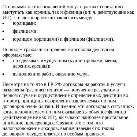
Сторонами таких соглашений могут в разных сочетаниях
выступать как юрлица, так и физлица (в т. ч. действующие как
ИП), т. е. договор можно заключить между:
юрлицами;
физлицами;
юрлицом (юрлицами) и физлицом (физлицами).
По видам гражданско-правовые договоры делятся на
оформляемые:
по сделкам с имуществом (купли-продажи, мены,
дарения, аренды);
выполнению работ, оказанию услуг.
Несмотря на то что в ГК РФ договоры на работы и услуги
разделены (различен их итог — получение результата в
первом случае и осуществление определенных действий во
втором), принципы оформления заключаемых по ним
договоров очень близки. И именно эти договоры в ситуациях,
когда исполнителем по ним оказывается обычное физлицо
(действующее не как ИП), вызывают наиболее пристальное
внимание проверяющих. Связано это с тем, что
налогообложение доходов, выплачиваемых по таким
договорам, осуществляется по особым правилам.