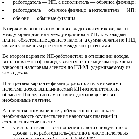
работодатель — ИП, а исполнитель — обычное физлицо;
работодатель — обычное физлицо, а исполнитель — ИП;
обе они — обычные физлица.
В первом варианте отношения складываются так же, как и
между юрлицами или между юрлицом и ИП, т. е. каждый
платит обязательные для него налоги, а сумма оплаты по ГПД
является обычным расчетом между контрагентами.
Во втором варианте ИП-работодатель в отношении дохода,
выплачиваемого физлицу, является плательщиком страховых
взносов и налоговым агентом по НДФЛ, удерживаемому из
этого дохода.
При третьем варианте физлицо-работодатель никакими
налогами доход, выплачиваемый ИП-исполнителю, не
облагает. Последний сам со своих доходов делает все
необходимые платежи.
А при четвертом варианте у обеих сторон возникает
необходимость осуществления налоговых платежей и
составления отчетности:
у исполнителя — в отношении налога с полученного
дохода, т. к. работодатель-физлицо в число налоговых
агентов не входит (п. 1 ст. 226 НК РФ);