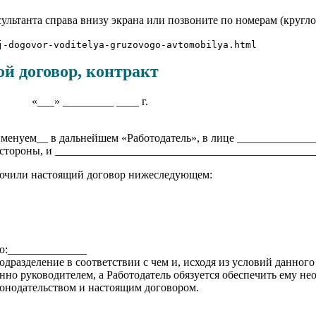
ультанта справа внизу экрана или позвоните по номерам (кругло
j-dogovor-voditelya-gruzovogo-avtomobilya.html
ой договор, контракт
____ ____ г.
менуем__ в дальнейшем «Работодатель», в лице ____________
й стороны, и _____________________________________________
лючили настоящий договор нижеследующем:
ию:______________
разделение в соответствии с чем и, исходя из условий данного
но руководителем, а Работодатель обязуется обеспечить ему не
конодательством и настоящим договором.