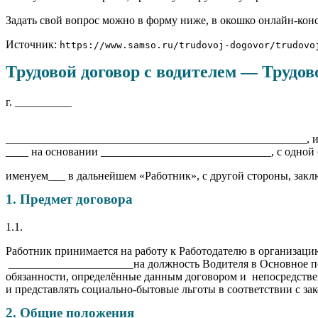
Задать свой вопрос можно в форму ниже, в окошко онлайн-конс
Источник:
https://www.samso.ru/trudovoj-dogovor/trudovo
Трудовой договор с водителем — Трудов
г. __________ «___» _____
_____________________________________________________, и
____ на основании ______________________________, с одно
именуем___ в дальнейшем «Работник», с другой стороны, зак
1. Предмет договора
1.1.
Работник принимается на работу к Работодателю в организац
______________________на должность Водителя в Основное под
обязанности, определённые данным договором и непосредствен
и представлять социально-бытовые льготы в соответствии с за
2. Общие положения