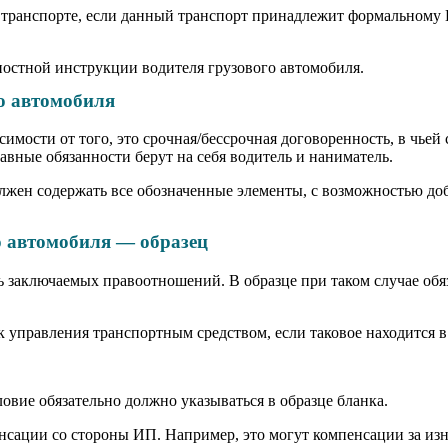
 транспорте, если данный транспорт принадлежит формальному И
ностной инструкции водителя грузового автомобиля.
го автомобиля
симости от того, это срочная/бессрочная договоренность, в чьей
вные обязанности берут на себя водитель и наниматель.
олжен содержать все обозначенные элементы, с возможностью до
о автомобиля — образец
 заключаемых правоотношений. В образце при таком случае обя
 управления транспортным средством, если таковое находится 
овие обязательно должно указываться в образце бланка.
сации со стороны ИП. Например, это могут компенсации за изно