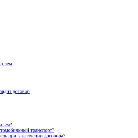
ителем
лядит договор
билем?
втомобильный транспорт?
ель при заключении договора?