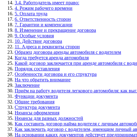
3.4. Работодатель имеет право:
4. Режим рабочего времени
5. Оплата труда
6. Ответственность сторон
7. Гарантии и компенсации
8. Изменение и прекращение договора
9. Особые условия
10. Действие договора
11. Адреса и реквизиты сторон
Образец договора аренды автомобиля с водителем
Когда требуется аренда автомобиля
Какой договор заключается при аренде автомобиля с вод
Порядок составления
Особенности договора и его структура
На что обратить внимание
Заключение
Приём на работу водителя легкового автомобиля: как выг
Функции документа
Общие требования
Структура документа
Нюансы оформления
Нюансы для разных должностей
Как составить договор найма водителя с личным автомо
Как заключить договор с водителем, имеющим личный а
На основании каких документов действует предпринимат