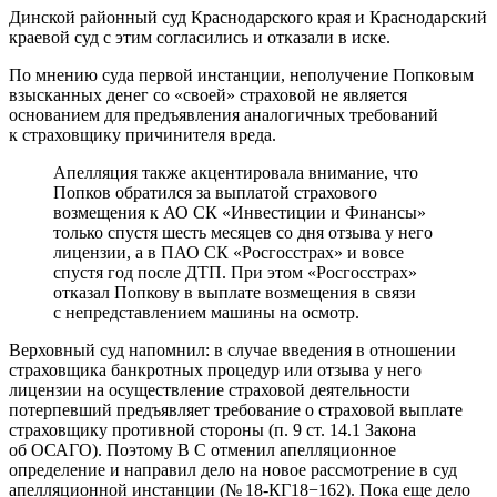
Динской районный суд Краснодарского края и Краснодарский
краевой суд с этим согласились и отказали в иске.
По мнению суда первой инстанции, неполучение Попковым
взысканных денег со «своей» страховой не является
основанием для предъявления аналогичных требований
к страховщику причинителя вреда.
Апелляция также акцентировала внимание, что
Попков обратился за выплатой страхового
возмещения к АО СК «Инвестиции и Финансы»
только спустя шесть месяцев со дня отзыва у него
лицензии, а в ПАО СК «Росгосстрах» и вовсе
спустя год после ДТП. При этом «Росгосстрах»
отказал Попкову в выплате возмещения в связи
с непредставлением машины на осмотр.
Верховный суд напомнил: в случае введения в отношении
страховщика банкротных процедур или отзыва у него
лицензии на осуществление страховой деятельности
потерпевший предъявляет требование о страховой выплате
страховщику противной стороны (п. 9 ст. 14.1 Закона
об ОСАГО). Поэтому В С отменил апелляционное
определение и направил дело на новое рассмотрение в суд
апелляционной инстанции (№ 18-КГ18−162). Пока еще дело