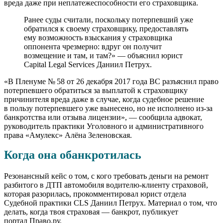
вреда даже при неплатежеспособности его страховщика.
Ранее суды считали, поскольку потерпевший уже
обратился к своему страховщику, предоставлять
ему возможность взыскания у страховщика
оппонента чрезмерно: вдруг он получит
возмещение и там, и там?» — объяснил юрист
Capital Legal Services Даниил Петрух.
«В Пленуме № 58 от 26 декабря 2017 года ВС разъяснил право
потерпевшего обратиться за выплатой к страховщику
причинителя вреда даже в случае, когда судебное решение
в пользу потерпевшего уже вынесено, но не исполнено из-за
банкротства или отзыва лицензии», — сообщила адвокат,
руководитель практики Уголовного и административного
права «Амулекс» Алёна Зеленовская.
Когда она обанкротилась
Резонансный кейс о том, с кого требовать деньги на ремонт
разбитого в ДТП автомобиля водителю-клиенту страховой,
которая разорилась, прокомментировал юрист отдела
Судебной практики CLS Даниил Петрух. Материал о том, что
делать, когда твоя страховая — банкрот, публикует
портал Право.ру.