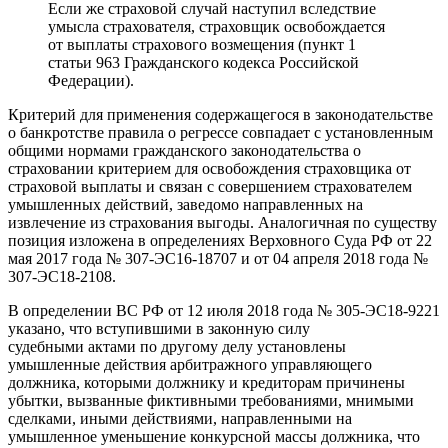
Если же страховой случай наступил вследствие
умысла страхователя, страховщик освобождается
от выплаты страхового возмещения (пункт 1
статьи 963 Гражданского кодекса Российской
Федерации).
Критерий для применения содержащегося в законодательстве
о банкротстве правила о регрессе совпадает с установленным
общими нормами гражданского законодательства о
страховании критерием для освобождения страховщика от
страховой выплаты и связан с совершением страхователем
умышленных действий, заведомо направленных на
извлечение из страхования выгоды. Аналогичная по существу
позиция изложена в определениях Верховного Суда РФ от 22
мая 2017 года № 307-ЭС16-18707 и от 04 апреля 2018 года №
307-ЭС18-2108.
В определении ВС РФ от 12 июля 2018 года № 305-ЭС18-9221
указано, что вступившими в законную силу
судебными актами по другому делу установлены
умышленные действия арбитражного управляющего
должника, которыми должнику и кредиторам причинены
убытки, вызванные фиктивными требованиями, мнимыми
сделками, иными действиями, направленными на
умышленное уменьшение конкурсной массы должника, что