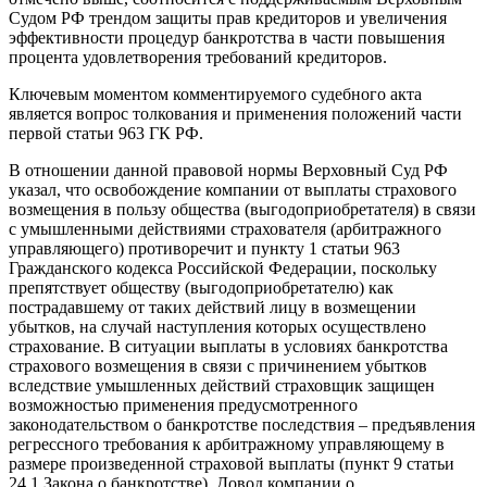
Судом РФ трендом защиты прав кредиторов и увеличения
эффективности процедур банкротства в части повышения
процента удовлетворения требований кредиторов.
Ключевым моментом комментируемого судебного акта
является вопрос толкования и применения положений части
первой статьи 963 ГК РФ.
В отношении данной правовой нормы Верховный Суд РФ
указал, что освобождение компании от выплаты страхового
возмещения в пользу общества (выгодоприобретателя) в связи
с умышленными действиями страхователя (арбитражного
управляющего) противоречит и пункту 1 статьи 963
Гражданского кодекса Российской Федерации, поскольку
препятствует обществу (выгодоприобретателю) как
пострадавшему от таких действий лицу в возмещении
убытков, на случай наступления которых осуществлено
страхование. В ситуации выплаты в условиях банкротства
страхового возмещения в связи с причинением убытков
вследствие умышленных действий страховщик защищен
возможностью применения предусмотренного
законодательством о банкротстве последствия – предъявления
регрессного требования к арбитражному управляющему в
размере произведенной страховой выплаты (пункт 9 статьи
24.1 Закона о банкротстве). Довод компании о