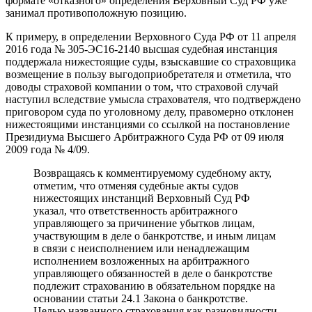
формате «отказного» определения Верховный Суд РФ уже
занимал противоположную позицию.
К примеру, в определении Верховного Суда РФ от 11 апреля
2016 года № 305-ЭС16-2140 высшая судебная инстанция
поддержала нижестоящие суды, взыскавшие со страховщика
возмещение в пользу выгодоприобретателя и отметила, что
доводы страховой компании о том, что страховой случай
наступил вследствие умысла страхователя, что подтверждено
приговором суда по уголовному делу, правомерно отклонен
нижестоящими инстанциями со ссылкой на постановление
Президиума Высшего Арбитражного Суда РФ от 09 июля
2009 года № 4/09.
Возвращаясь к комментируемому судебному акту,
отметим, что отменяя судебные акты судов
нижестоящих инстанций Верховный Суд РФ
указал, что ответственность арбитражного
управляющего за причинение убытков лицам,
участвующим в деле о банкротстве, и иным лицам
в связи с неисполнением или ненадлежащим
исполнением возложенных на арбитражного
управляющего обязанностей в деле о банкротстве
подлежит страхованию в обязательном порядке на
основании статьи 24.1 Закона о банкротстве.
Целью названного страхования как разновидности