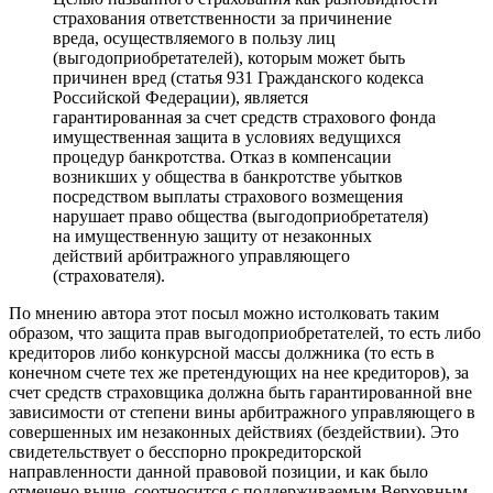
страхования ответственности за причинение
вреда, осуществляемого в пользу лиц
(выгодоприобретателей), которым может быть
причинен вред (статья 931 Гражданского кодекса
Российской Федерации), является
гарантированная за счет средств страхового фонда
имущественная защита в условиях ведущихся
процедур банкротства. Отказ в компенсации
возникших у общества в банкротстве убытков
посредством выплаты страхового возмещения
нарушает право общества (выгодоприобретателя)
на имущественную защиту от незаконных
действий арбитражного управляющего
(страхователя).
По мнению автора этот посыл можно истолковать таким
образом, что защита прав выгодоприобретателей, то есть либо
кредиторов либо конкурсной массы должника (то есть в
конечном счете тех же претендующих на нее кредиторов), за
счет средств страховщика должна быть гарантированной вне
зависимости от степени вины арбитражного управляющего в
совершенных им незаконных действиях (бездействии). Это
свидетельствует о бесспорно прокредиторской
направленности данной правовой позиции, и как было
отмечено выше, соотносится с поддерживаемым Верховным