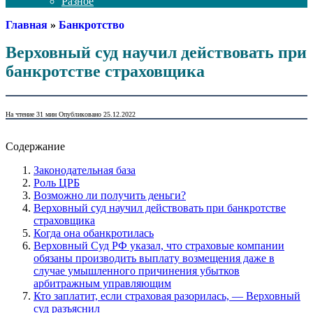
Разное
Главная
»
Банкротство
Верховный суд научил действовать при
банкротстве страховщика
На чтение
31 мин
Опубликовано
25.12.2022
Содержание
Законодательная база
Роль ЦРБ
Возможно ли получить деньги?
Верховный суд научил действовать при банкротстве
страховщика
Когда она обанкротилась
Верховный Суд РФ указал, что страховые компании
обязаны производить выплату возмещения даже в
случае умышленного причинения убытков
арбитражным управляющим
Кто заплатит, если страховая разорилась, — Верховный
суд разъяснил