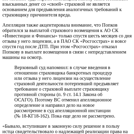
взысканных денег со «своей» страховой не является
основанием для предъявления аналогичных требований к
страховщику причинителя вреда.
Апелляция также акцентировала внимание, что Попков
обратился за выплатой страхового возмещения к АО СК
«Инвестиции и Финансы» только спустя шесть месяцев со дня
отзыва у него лицензии, а в ПАО СК «Росгосстрах» и вовсе
спустя год после ДТП. При этом «Росгосстрах» отказал
Попкову в выплате возмещения в связи с непредставлением
машины на осмотр.
Верховный суд напомнил: в случае введения в
отношении страховщика банкротных процедур
или отзыва у него лицензии на осуществление
страховой деятельности потерпевший предъявляет
требование о страховой выплате страховщику
противной стороны (п. 9 ст. 14.1 Закона об
ОСАГО). Поэтому ВС отменил апелляционное
определение и направил дело на новое
рассмотрение в суд апелляционной инстанции
(№ 18-КГ18-162). Пока еще дело не рассмотрено.
«Бывало, вступившее в законную силу решение в пользу
истца свидетельствовало о надлежащей реализации права на