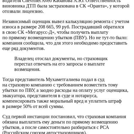
водителя Chevrolet Aveo Кабанова А.Ю. Ответственность
виновника ДТП была застрахована в СК «Оранта», у которой
отозвали лицензию.
Независимый оценщик вывел калькуляцию ремонта с учетом
износа в размере 208 665, 99 руб. Пострадавший обратился
в свою СК «Мегарусс-Д», чтобы получить выплату
по прямому возмещению убытков (ПВУ). Но не тут-то было:
компания сообщила, что для этого необходимо предоставить
еще ряд документов.
Владелец отослал документы, но страховщик
перестал отвечать на его запросы о выплате
возмещения.
Тогда представитель Мухаметгалиева подал в суд
на страховую компанию с требованием возместить тому
убытки по ПВУ, а заодно расходы на оплату услуг оценщика,
эвакуатора, представителя в суде и нотариуса,
компенсировать также моральный вред и уплатить штраф
в размере 50% от всей суммы.
Суд первой инстанции постановил, что страховая компания
обязана выплатить ему деньги по прямому возмещению
убытков, а после самостоятельно разбираться с РСА
(Российским союзом автостраховщиков).