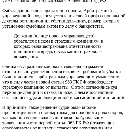
уже несколько лет подряд задает Верховный Суд РФ.
Фабула данного дела достаточно проста. Арбитражный
управляющий в ходе осуществления своей профессиональной
деятельности причинил убытки должнику, размер которых
установлен судебным актом по делу о банкротстве.
Должник (в лице нового управляющего)
обратился с иском к страховым компаниям, в
которых была застрахована ответственность
причинителя вреда, о взыскании страхового
возмещения.
Одним из страховщиков были заявлены возражения
относительно удовлетворения исковых требований: убытки
были причинены арбитражным управляющим умышленно,
что в силу части первой статьи 963 ГК РФ освобождает
страховую компанию от выплаты. С этим согласились суд
первой инстанции и отказал в иске, с чем впоследствии
согласились суды апелляционной и кассационной инстанций.
В принципе, такое решение судов было вполне
прогнозируемым и стандартным для подобного рода споров,
так как оно основывалось не только на буквальном
толковании части первой статьи 963 ГК РФ (страховщик
освобождается от выплаты страхового возмещения или