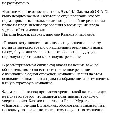
не рассмотрено.
«Раньше мнение относительно п. 9 ст. 14.1 Закона об ОСАГО
было неоднозначным. Некоторые суды полагали, что эта
норма применима, только если потерпевший не реализовал
право на предъявление требования о возмещении вреда
у „своего“ страховщика»
Наталья Бокова, адвокат, партнер Казаков и партнеры
«Бывало, вступившее в законную силу решение в пользу
истца свидетельствовало о надлежащей реализации права
на судебную защиту, а повторное обращение в другую
страховую трактовалось как злоупотребление.
В рассматриваемом случае суд указал на весьма важное
обстоятельство: если есть неисполненное решение
о взыскании с одной страховой компании, нельзя на этом
основании лишать истца права на обращение за возмещением
в иную страховую компанию.
Формальный подход при рассмотрении такой категории дел
не приветствуется, что является позитивным трендом», —
уверена юрист Казаков и партнеры Елена Муратова.
«Правовая позиция ВС законна, обоснована и справедлива,
поскольку позволяет потерпевшему получить возмещение