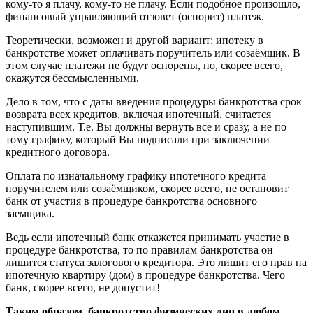
кому-то я плачу, кому-то не плачу. Если подобное произошло,
финансовый управляющий отзовет (оспорит) платеж.
Теоретически, возможен и другой вариант: ипотеку в
банкротстве может оплачивать поручитель или созаёмщик. В
этом случае платежи не будут оспорены, но, скорее всего,
окажутся бессмысленными.
Дело в том, что с даты введения процедуры банкротства срок
возврата всех кредитов, включая ипотечный, считается
наступившим. Т.е. Вы должны вернуть все и сразу, а не по
тому графику, который Вы подписали при заключении
кредитного договора.
Оплата по изначальному графику ипотечного кредита
поручителем или созаёмщиком, скорее всего, не остановит
банк от участия в процедуре банкротства основного
заемщика.
Ведь если ипотечный банк откажется принимать участие в
процедуре банкротства, то по правилам банкротства он
лишится статуса залогового кредитора. Это лишит его прав на
ипотечную квартиру (дом) в процедуре банкротства. Чего
банк, скорее всего, не допустит!
Таким образом, банкротство физических лиц в любом