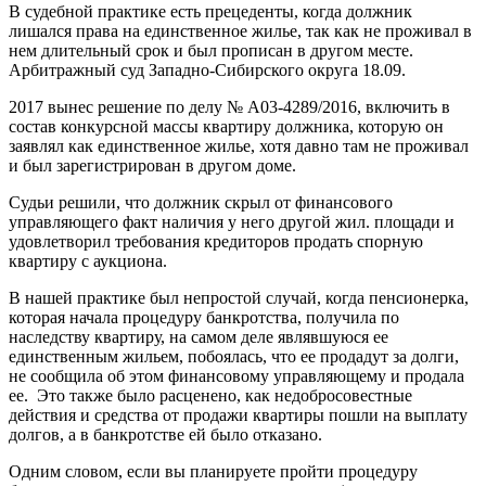
В судебной практике есть прецеденты, когда должник
лишался права на единственное жилье, так как не проживал в
нем длительный срок и был прописан в другом месте.
Арбитражный суд Западно-Сибирского округа 18.09.
2017 вынес решение по делу № А03-4289/2016, включить в
состав конкурсной массы квартиру должника, которую он
заявлял как единственное жилье, хотя давно там не проживал
и был зарегистрирован в другом доме.
Судьи решили, что должник скрыл от финансового
управляющего факт наличия у него другой жил. площади и
удовлетворил требования кредиторов продать спорную
квартиру с аукциона.
В нашей практике был непростой случай, когда пенсионерка,
которая начала процедуру банкротства, получила по
наследству квартиру, на самом деле являвшуюся ее
единственным жильем, побоялась, что ее продадут за долги,
не сообщила об этом финансовому управляющему и продала
ее. Это также было расценено, как недобросовестные
действия и средства от продажи квартиры пошли на выплату
долгов, а в банкротстве ей было отказано.
Одним словом, если вы планируете пройти процедуру