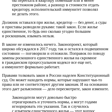
бы переехать в квартиру поменьше или в менее
престижном районе, а разницу в стоимости отдать
кредитору, исполнительский иммунитет позволял
не делать этого.
Должник оставался при жилье, кредитор — без денег, а суды
и приставы разводили руками: такой закон. Если жилье
единственное, то будь оно сколько угодно большим
и роскошным, изымать нельзя.
В законе не изменилось ничего. Законопроект, который
широко обсуждался в 2017 году, так и остался в подвешенном
состоянии — поговорили и отложили. Поправок по поводу
замены роскошного единственного жилья на скромное
в гражданском процессуальном кодексе все еще нет,
а иммунитет формально работает.
Правами толковать закон в России наделен Конституционный
суд. Он может находить нормы, которые нарушают чьи-то
права или не соответствуют другим законам. И на основании
этого дает разъяснения — дело пересмотрите, закон измените.
Законодатели могут довольно быстро
отреагировать и уточнить нормы, а могут годами
игнорировать эти указания. Так и случилось
с изъятием единственного жилья — этот вопрос