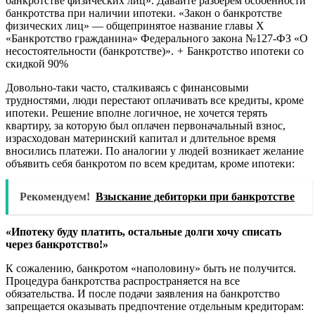
банкротстве физических лиц». Давайте разберем особенности
банкротства при наличии ипотеки. «Закон о банкротстве
физических лиц» — общепринятое название главы X
«Банкротство гражданина» Федерального закона №127-ФЗ «О
несостоятельности (банкротстве)».
+
Банкротство ипотеки со
скидкой 90%
Довольно-таки часто, сталкиваясь с финансовыми
трудностями, люди перестают оплачивать все кредиты, кроме
ипотеки. Решение вполне логичное, не хочется терять
квартиру, за которую был оплачен первоначальный взнос,
израсходован материнский капитал и длительное время
вносились платежи. По аналогии у людей возникает желание
объявить себя банкротом по всем кредитам, кроме ипотеки:
Рекомендуем!
Взыскание дебиторки при банкротстве
«Ипотеку буду платить, остальные долги хочу списать
через банкротство!»
К сожалению, банкротом «наполовину» быть не получится.
Процедура банкротства распространяется на все
обязательства. И после подачи заявления на банкротство
запрещается оказывать предпочтение отдельным кредиторам: