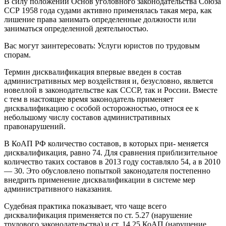
В силу положений Основ уголовного законодательства Союза
ССР 1958 года судами активно применялась такая мера, как
лишение права занимать определенные должности или
заниматься определенной деятельностью.
Вас могут заинтересовать: Услуги юристов по трудовым
спорам.
Термин дисквалификация впервые введен в состав
административных мер воздействия и, безусловно, является
новеллой в законодательстве как СССР, так и России. Вместе
с тем в настоящее время законодатель применяет
дисквалификацию с особой осторожностью, относя ее к
небольшому числу составов административных
правонарушений.
В КоАП РФ количество составов, в которых при- меняется
дисквалификация, равно 74. Для сравнения приблизительное
количество таких составов в 2013 году составляло 54, а в 2010
— 30. Это обусловлено попыткой законодателя постепенно
внедрить применение дисквалификации в системе мер
административного наказания.
Судебная практика показывает, что чаще всего
дисквалификация применяется по ст. 5.27 (нарушение
трудового законодательства) и ст. 14.25 КоАП (нарушение