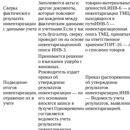
Заполняются акты и
товарно-материальны
Сверка
другие документы,
ценностей.ИНВ-6 — а
фактического
которые поясняют
инвентаризации ТМЦ
результата
расхождения между
находящихся в
инвентаризации
фактическим данными
путиИНВ-5 —
с данными учета
и учетными.Если у вас
инвентаризационная
есть бухгалтер, сверку
опись ТМЦ, приняты
проводит он на основе
на ответственное
инвентаризационной
хранениеТОРГ-16 — 
описи ИНВ-3.
о списании товаров
Принимается решение
о взыскании ущерба с
виновных.
Руководитель издает
приказ об
Приказ (распоряжение
Подведение
утверждении
об утверждении
итогов
результатов
результатов
инвентаризации,
инвентаризации — на
инвентаризации.ИНВ
отражение их в
его основании
— Ведомость учета
учете
вносятся записи в
результатов, выявлен
бухучет.Одновременно
инвентаризацией.
составляется
ведомость учета
результатов
инвентаризации.