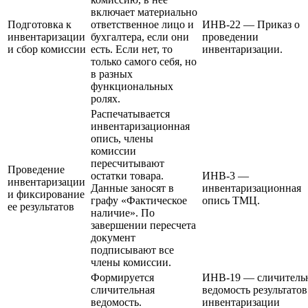
включает материально
Подготовка к
ответственное лицо и
ИНВ-22 — Приказ о
инвентаризации
бухгалтера, если они
проведении
и сбор комиссии
есть. Если нет, то
инвентаризации.
только самого себя, но
в разных
функциональных
ролях.
Распечатывается
инвентаризационная
опись, члены
комиссии
пересчитывают
Проведение
остатки товара.
ИНВ-3 —
инвентаризации
Данные заносят в
инвентаризационная
и фиксирование
графу «Фактическое
опись ТМЦ.
ее результатов
наличие». По
завершении пересчета
документ
подписывают все
члены комиссии.
Формируется
ИНВ-19 — сличитель
сличительная
ведомость результатов
ведомость.
инвентаризации