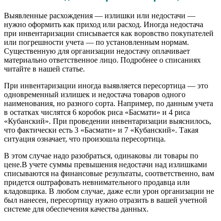
Выявленные расхождения — излишки или недостачи —
нужно оформить как приход или расход. Иногда недостача
при инвентаризации списывается как воровство покупателей
или погрешности учета — по установленным нормам.
Существенную для организации недостачу оплачивает
материально ответственное лицо. Подробнее о списаниях
читайте в нашей статье.
При инвентаризации иногда выявляется пересортица — это
одновременный излишек и недостача товаров одного
наименования, но разного сорта. Например, по данным учета
в остатках числятся 6 коробок риса «Басмати» и 4 риса
«Кубанский». При проведении инвентаризации выяснилось,
что фактически есть 3 «Басмати» и 7 «Кубанский». Такая
ситуация означает, что произошла пересортица.
В этом случае надо разобраться, одинаковы ли товары по
цене.В учете суммы превышения недостачи над излишками
списываются на финансовые результаты, соответственно, вам
придется оштрафовать невнимательного продавца или
кладовщика. В любом случае, даже если урон организации не
был нанесен, пересортицу нужно отразить в вашей учетной
системе для обеспечения качества данных.