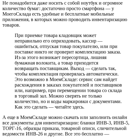
Не понадобится даже носить с собой ноутбук и огромное
количество бумаг: достаточно просто смартфона — у
МоегоСклада есть удобные и бесплатные мобильные
приложения, в которых можно проводить инвентаризацию
товаров.
При приемке товара кладовщик может
неправильно его оприходовать, кассир —
ошибиться, отпуская товар покупателю, или при
поставке никто не проверит комплектацию заказа.
Из-за этого возникает пересортица, лишняя
бумажная волокита, а товар приходится
возвращать поставщикам. Выход — сделать так,
чтобы комплектация проверялась автоматически.
Это возможно в МоемСкладе: сервис сам найдет
расхождения в заказах покупателей и поставщиков
или, например, при перемещении товара со склада
в торговый зал. Можно сверять не только
количество, но и коды маркировки с документами.
Как это сделать — читайте здесь.
А еще в МоемСкладе можно скачать или заполнить онлайн
все документы для инвентаризации: бланки ИНВ-3, ИНВ-5,
ТОРГ-16, образцы приказа, товарной описи, сличительной
ведомости ИНВ-26 и другие. Все это бесплатно —