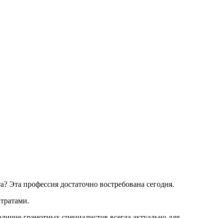
а? Эта профессия достаточно востребована сегодня.
тратами.
аличие грамотных специалистов всегда актуально для