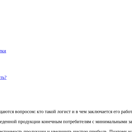
тки
ть?
ются вопросом: кто такой логист и в чем заключается его работ
веденной продукции конечным потребителям с минимальными за
бестоимость продукции и увеличить чистую прибыль. Поэтому н