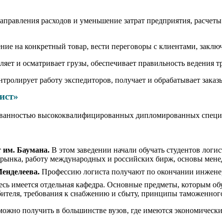
правления расходов и уменьшение затрат предприятия, расчеты
ие на конкретный товар, вести переговоры с клиентами, заклю
ет и осматривает грузы, обеспечивает правильность ведения т
нтролирует работу экспедиторов, получает и обрабатывает зака
ист»
ованностью высококвалифицированных дипломированных специал
 им. Баумана.
В этом заведении начали обучать студентов логис
рынка, работу международных и российских бирж, основы мене
енделеева.
Профессию логиста получают по окончании инженер
есь имеется отдельная кафедра. Основные предметы, которым о
ителя, требования к снабжению и сбыту, принципы таможенного
ожно получить в большинстве вузов, где имеются экономически