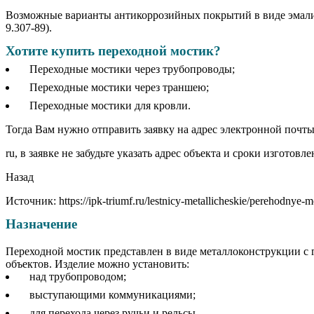
Возможные варианты антикоррозийных покрытий в виде эмали,
9.307-89).
Хотите купить переходной мостик?
Переходные мостики через трубопроводы;
Переходные мостики через траншею;
Переходные мостики для кровли.
Тогда Вам нужно отправить заявку на адрес электронной почты
ru, в заявке не забудьте указать адрес объекта и сроки изгот
Назад
Источник: https://ipk-triumf.ru/lestnicy-metallicheskie/perehodnye-mo
Назначение
Переходной мостик представлен в виде металлоконструкции с 
объектов. Изделие можно установить:
над трубопроводом;
выступающими коммуникациями;
для перехода через ручьи и рельсы.