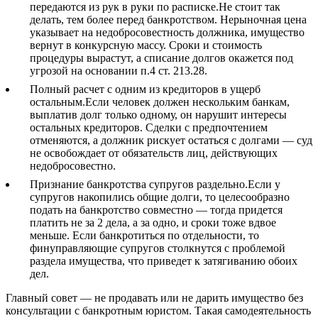
передаются из рук в руки по расписке.Не стоит так
делать, тем более перед банкротством. Нерыночная цена
указывает на недобросовестность должника, имущество
вернут в конкурсную массу. Сроки и стоимость
процедуры вырастут, а списание долгов окажется под
угрозой на основании п.4 ст. 213.28.
Полный расчет с одним из кредиторов в ущерб
остальным.Если человек должен нескольким банкам,
выплатив долг только одному, он нарушит интересы
остальных кредиторов. Сделки с предпочтением
отменяются, а должник рискует остаться с долгами — суд
не освобождает от обязательств лиц, действующих
недобросовестно.
Признание банкротства супругов раздельно.Если у
супругов накопились общие долги, то целесообразно
подать на банкротство совместно — тогда придется
платить не за 2 дела, а за одно, и сроки тоже вдвое
меньше. Если банкротиться по отдельности, то
финуправляющие супругов столкнутся с проблемой
раздела имущества, что приведет к затягиванию обоих
дел.
Главный совет — не продавать или не дарить имущество без
консультации с банкротным юристом. Такая самодеятельность