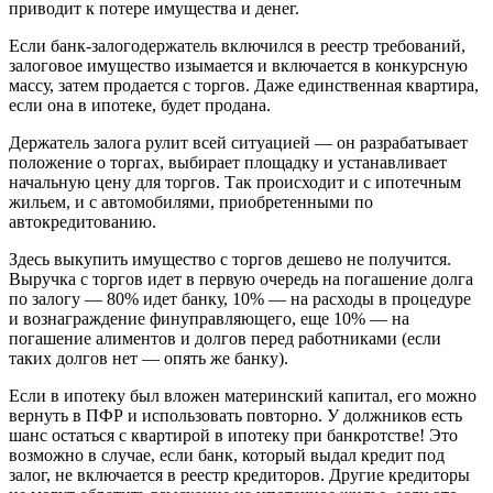
приводит к потере имущества и денег.
Если банк-залогодержатель включился в реестр требований,
залоговое имущество изымается и включается в конкурсную
массу, затем продается с торгов. Даже единственная квартира,
если она в ипотеке, будет продана.
Держатель залога рулит всей ситуацией — он разрабатывает
положение о торгах, выбирает площадку и устанавливает
начальную цену для торгов. Так происходит и с ипотечным
жильем, и с автомобилями, приобретенными по
автокредитованию.
Здесь выкупить имущество с торгов дешево не получится.
Выручка с торгов идет в первую очередь на погашение долга
по залогу — 80% идет банку, 10% — на расходы в процедуре
и вознаграждение финуправляющего, еще 10% — на
погашение алиментов и долгов перед работниками (если
таких долгов нет — опять же банку).
Если в ипотеку был вложен материнский капитал, его можно
вернуть в ПФР и использовать повторно. У должников есть
шанс остаться с квартирой в ипотеку при банкротстве! Это
возможно в случае, если банк, который выдал кредит под
залог, не включается в реестр кредиторов. Другие кредиторы