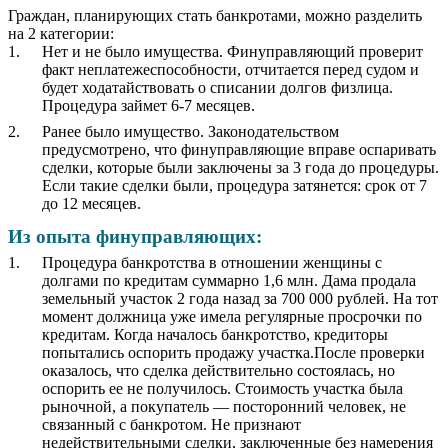
Граждан, планирующих стать банкротами, можно разделить
на 2 категории:
Нет и не было имущества. Финуправляющий проверит
факт неплатежеспособности, отчитается перед судом и
будет ходатайствовать о списании долгов физлица.
Процедура займет 6-7 месяцев.
Ранее было имущество. Законодательством
предусмотрено, что финуправляющие вправе оспаривать
сделки, которые были заключены за 3 года до процедуры.
Если такие сделки были, процедура затянется: срок от 7
до 12 месяцев.
Из опыта финуправляющих:
Процедура банкротства в отношении женщины с
долгами по кредитам суммарно 1,6 млн. Дама продала
земельный участок 2 года назад за 700 000 рублей. На тот
момент должница уже имела регулярные просрочки по
кредитам. Когда началось банкротство, кредиторы
попытались оспорить продажу участка.После проверки
оказалось, что сделка действительно состоялась, но
оспорить ее не получилось. Стоимость участка была
рыночной, а покупатель — посторонний человек, не
связанный с банкротом. Не признают
недействительными сделки, заключенные без намерения