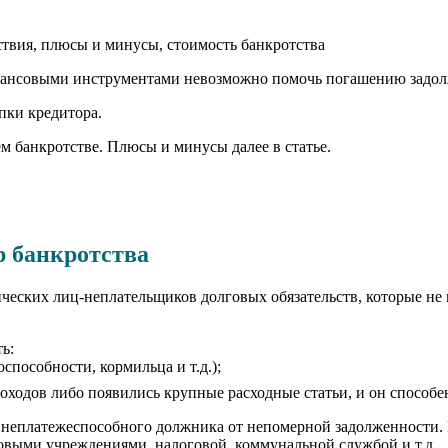
финансовыми инструментами невозможно помочь погашению задо
пки кредитора.
ем банкротстве. Плюсы и минусы далее в статье.
р банкротства
ических лиц-неплательщиков долговых обязательств, которые не
ь:
пособности, кормильца и т.д.);
оходов либо появились крупные расходные статьи, и он способен
 неплатежеспособного должника от непомерной задолженности. 
овыми учреждениями, налоговой, коммунальной службой и т.д.,