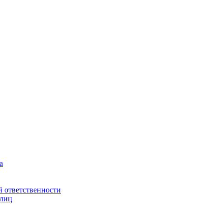
а
й ответственности
 лиц