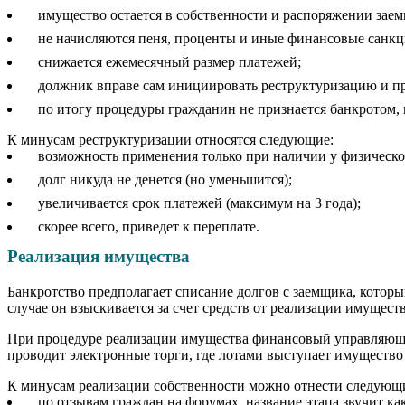
имущество остается в собственности и распоряжении заем
не начисляются пеня, проценты и иные финансовые санкц
снижается ежемесячный размер платежей;
должник вправе сам инициировать реструктуризацию и п
по итогу процедуры гражданин не признается банкротом, 
К минусам реструктуризации относятся следующие:
возможность применения только при наличии у физическо
долг никуда не денется (но уменьшится);
увеличивается срок платежей (максимум на 3 года);
скорее всего, приведет к переплате.
Реализация имущества
Банкротство предполагает списание долгов с заемщика, которы
случае он взыскивается за счет средств от реализации имущест
При процедуре реализации имущества финансовый управляющий
проводит электронные торги, где лотами выступает имущество
К минусам реализации собственности можно отнести следующ
по отзывам граждан на форумах, название этапа звучит к