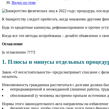
Видео по теме
К банкротству следует прибегать, когда никакими другими 
Будь то кредитные каникулы, рефинансирование и прочие усту
Когда все эти методы испробованы – делайте объявление о сво
Оглавление
[к оглавлению ????]
1. Плюсы и минусы отдельных процеду
Закон «О несостоятельности» предусматривает списание с физ
оплатить.
Невозможность гражданина рассчитаться с долгами должна быт
непреднамеренной и неожиданной (лишение работы, трудос
обоснованной (у человека экстренно пропали источники д
Нормы этого законодательного акта направлены на избавление
физические лица, чтобы списать свои долги перед финанс