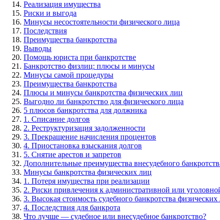
Реализация имущества
Риски и выгода
Минусы несостоятельности физического лица
Последствия
Преимущества банкротства
Выводы
Помощь юриста при банкротстве
Банкротство физлиц: плюсы и минусы
Минусы самой процедуры
Преимущества банкротства
Плюсы и минусы банкротства физических лиц
Выгодно ли банкротство для физического лица
5 плюсов банкротства для должника
1. Списание долгов
2. Реструктуризация задолженности
3. Прекращение начисления процентов
4. Приостановка взыскания долгов
5. Снятие арестов и запретов
Дополнительные преимущества внесудебного банкротств
Минусы банкротства физических лиц
1. Потеря имущества при реализации
2. Риски привлечения к административной или уголовно
3. Высокая стоимость судебного банкротства физических
4. Последствия для банкрота
Что лучше — судебное или внесудебное банкротство?