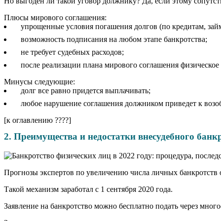
Но выгоден ли такой уговор должнику? Да, если этому сопутст
Плюсы мирового соглашения:
упрощенные условия погашения долгов (по кредитам, займ
возможность подписания на любом этапе банкротства;
не требует судебных расходов;
после реализации плана мирового соглашения физическое 
Минусы следующие:
долг все равно придется выплачивать;
любое нарушение соглашения должником приведет к возо
[к оглавлению ????]
2. Преимущества и недостатки внесудебного банк
Прогнозы экспертов по увеличению числа личных банкротств о
Такой механизм заработал с 1 сентября 2020 года.
Заявление на банкротство можно бесплатно подать через мног