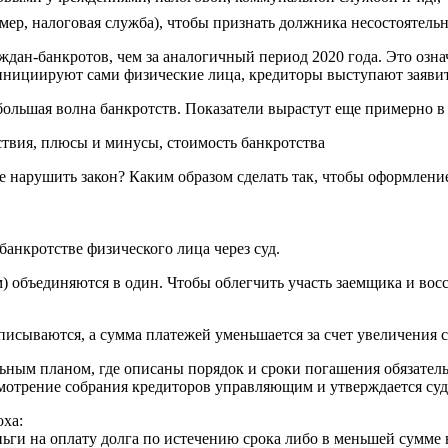
имер, налоговая служба), чтобы признать должника несостоятель
граждан-банкротов, чем за аналогичный период 2020 года. Это оз
 инициируют сами физические лица, кредиторы выступают заявит
большая волна банкротств. Показатели вырастут еще примерно в 
 нарушить закон? Каким образом сделать так, чтобы оформление
банкротстве физического лица через суд.
м) объединяются в один. Чтобы облегчить участь заемщика и вос
исываются, а сумма платежей уменьшается за счет увеличения с
льным планом, где описаны порядок и сроки погашения обязател
мотрение собрания кредиторов управляющим и утверждается суд
оха:
еньги на оплату долга по истечению срока либо в меньшей сумме 