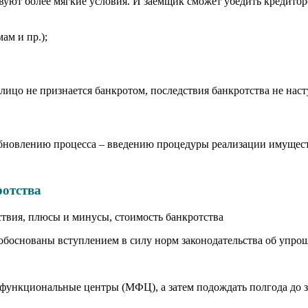
вуют более мягкие условия. И заемщик сможет убедить кредитор
ам и пр.);
лицо не признается банкротом, последствия банкротства не наст
бновлению процесса – введению процедуры реализации имущест
ротства
боснованы вступлением в силу норм законодательства об упрощ
офункциональные центры (МФЦ), а затем подождать полгода до 