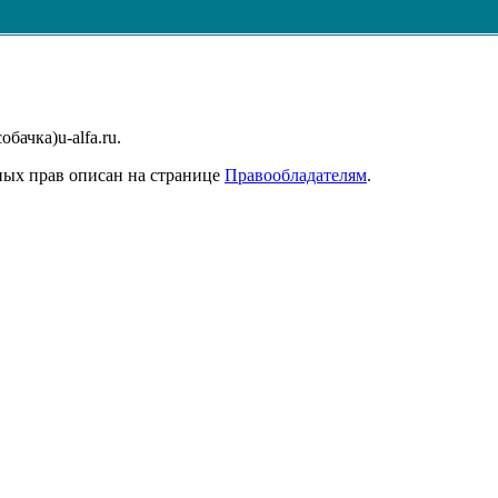
бачка)u-alfa.ru.
ных прав описан на странице
Правообладателям
.