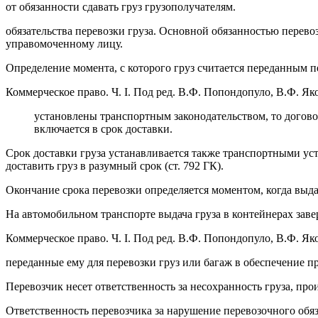
от обязанности сдавать груз грузополучателям.
обязательства перевозки груза. Основной обязанностью перевоз
управомоченному лицу.
Определение момента, с которого груз считается переданным пе
Коммерческое право. Ч. I. Под ред. В.Ф. Попондопуло, В.Ф. Яко
установлены транспортным законодательством, то договоро
включается в срок доставки.
Срок доставки груза устанавливается также транспортными уст
доставить груз в разумный срок (ст. 792 ГК).
Окончание срока перевозки определяется моментом, когда выда
На автомобильном транспорте выдача груза в контейнерах завер
Коммерческое право. Ч. I. Под ред. В.Ф. Попондопуло, В.Ф. Яко
переданные ему для перевозки груз или багаж в обеспечение 
Перевозчик несет ответственность за несохранность груза, пр
Ответственность перевозчика за нарушение перевозочного обяз