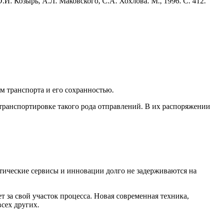
И. Козырь, А.Л. Маковского, С.А. Хохлова. М., 1996. С. 412.
ем транспорта и его сохранностью.
транспортировке такого рода отправлений. В их распоряжении
тические сервисы и инновации долго не задерживаются на
 за свой участок процесса. Новая современная техника,
сех других.