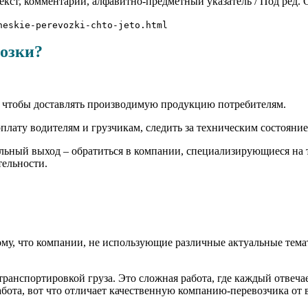
екст, комментарии, алфавитно-предметный указатель / Под ред. О.
heskie-perevozki-chto-jeto.html
возки?
, чтобы доставлять производимую продукцию потребителям.
рплату водителям и грузчикам, следить за техническим состояни
альный выход – обратиться в компании, специализирующиеся на 
тельности.
ому, что компании, не использующие различные актуальные тема
анспортировкой груза. Это сложная работа, где каждый отвечает
ота, вот что отличает качественную компанию-перевозчика от в